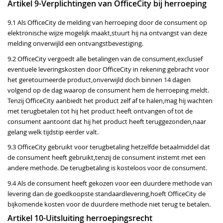
Artikel 9-Verplichtingen van OfficeCity bij herroeping
9.1 Als OfficeCity de melding van herroeping door de consument op
elektronische wijze mogelijk maakt,stuurt hij na ontvangst van deze
melding onverwijld een ontvangstbevestiging.
9.2 OfficeCity vergoedt alle betalingen van de consument,exclusief
eventuele leveringskosten door OfficeCity in rekening gebracht voor
het geretourneerde product,onverwijld doch binnen 14 dagen
volgend op de dag waarop de consument hem de herroeping meldt.
Tenzij OfficeCity aanbiedt het product zelf af te halen,mag hij wachten
met terugbetalen tot hij het product heeft ontvangen of tot de
consument aantoont dat hij het product heeft teruggezonden,naar
gelang welk tijdstip eerder valt.
9.3 OfficeCity gebruikt voor terugbetaling hetzelfde betaalmiddel dat
de consument heeft gebruikt,tenzij de consument instemt met een
andere methode. De terugbetaling is kosteloos voor de consument.
9.4 Als de consument heeft gekozen voor een duurdere methode van
levering dan de goedkoopste standaardlevering,hoeft OfficeCity de
bijkomende kosten voor de duurdere methode niet terug te betalen.
Artikel 10-Uitsluiting herroepingsrecht