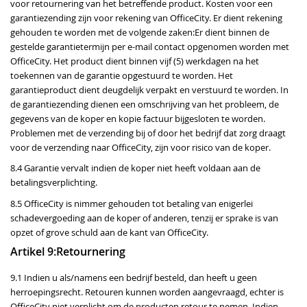
voor retournering van het betreffende product. Kosten voor een
garantiezending zijn voor rekening van OfficeCity. Er dient rekening
gehouden te worden met de volgende zaken:Er dient binnen de
gestelde garantietermijn per e-mail contact opgenomen worden met
OfficeCity. Het product dient binnen vijf (5) werkdagen na het
toekennen van de garantie opgestuurd te worden. Het
garantieproduct dient deugdelijk verpakt en verstuurd te worden. In
de garantiezending dienen een omschrijving van het probleem, de
gegevens van de koper en kopie factuur bijgesloten te worden.
Problemen met de verzending bij of door het bedrijf dat zorg draagt
voor de verzending naar OfficeCity, zijn voor risico van de koper.
8.4 Garantie vervalt indien de koper niet heeft voldaan aan de
betalingsverplichting.
8.5 OfficeCity is nimmer gehouden tot betaling van enigerlei
schadevergoeding aan de koper of anderen, tenzij er sprake is van
opzet of grove schuld aan de kant van OfficeCity.
Artikel 9:Retournering
9.1 Indien u als/namens een bedrijf besteld, dan heeft u geen
herroepingsrecht. Retouren kunnen worden aangevraagd, echter is
OfficeCity niet verplicht om de producten retour te nemen. Indien