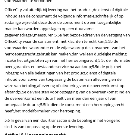
voorwaarden te verbinden.
OfficeCity zal uiterlijk bij levering van het product,de dienst of digitale
inhoud aan de consument de volgende informatie,schriftelijk of op
zodanige wijze dat deze door de consument op een toegankelijke
manier kan worden opgeslagen op een duurzame
gegevensdrager,meesturen:5.5a het bezoekadres van de vestiging van
OfficeCity waar de consument met klachten terecht kan;5.5b de
voorwaarden waaronder en de wijze waarop de consument van het
herroepingsrecht gebruik kan maken,dan wel een duidelijke melding
inzake het uitgesloten zijn van het herroepingsrecht;5.5c de informatie
over garanties en bestaande service na aankoop;5.5d de prijs met
inbegrip van alle belastingen van het product,dienst of digitale
inhoud;voor zover van toepassing de kosten van aflevering;en de
wijze van betaling,aflevering of uitvoering van de overeenkomst op
afstand;5.5e de vereisten voor opzegging van de overeenkomst indien
de overeenkomst een duur heeft van meer dan één jaar of van
onbepaalde duur is;5.5f indien de consument een herroepingsrecht
heeft,het modelformulier voor herroeping.
5.6 In geval van een duurtransactie is de bepaling in het vorige lid
slechts van toepassing op de eerste levering.