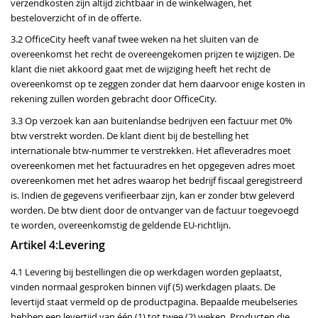
verzendkosten zijn altijd zichtbaar in de winkelwagen, het
besteloverzicht of in de offerte.
3.2 OfficeCity heeft vanaf twee weken na het sluiten van de
overeenkomst het recht de overeengekomen prijzen te wijzigen. De
klant die niet akkoord gaat met de wijziging heeft het recht de
overeenkomst op te zeggen zonder dat hem daarvoor enige kosten in
rekening zullen worden gebracht door OfficeCity.
3.3 Op verzoek kan aan buitenlandse bedrijven een factuur met 0%
btw verstrekt worden. De klant dient bij de bestelling het
internationale btw-nummer te verstrekken. Het afleveradres moet
overeenkomen met het factuuradres en het opgegeven adres moet
overeenkomen met het adres waarop het bedrijf fiscaal geregistreerd
is. Indien de gegevens verifieerbaar zijn, kan er zonder btw geleverd
worden. De btw dient door de ontvanger van de factuur toegevoegd
te worden, overeenkomstig de geldende EU-richtlijn.
Artikel 4:Levering
4.1 Levering bij bestellingen die op werkdagen worden geplaatst,
vinden normaal gesproken binnen vijf (5) werkdagen plaats. De
levertijd staat vermeld op de productpagina. Bepaalde meubelseries
hebben een levertijd van één (1) tot twee (2) weken. Producten die