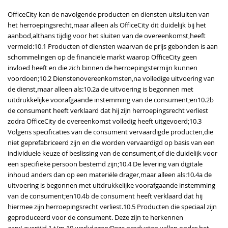
OfficeCity kan de navolgende producten en diensten uitsluiten van
het herroepingsrecht,maar alleen als OfficeCity dit duidelijk bij het
aanbod,althans tijdig voor het sluiten van de overeenkomst,heeft
vermeld:10.1 Producten of diensten waarvan de prijs gebonden is aan
schommelingen op de financiële markt waarop OfficeCity geen
invloed heeft en die zich binnen de herroepingstermijn kunnen
voordoen;10.2 Dienstenovereenkomsten,na volledige uitvoering van
de dienst,maar alleen als:10.2a de uitvoering is begonnen met
uitdrukkelijke voorafgaande instemming van de consument;en10.2b
de consument heeft verklaard dat hij zijn herroepingsrecht verliest
zodra OfficeCity de overeenkomst volledig heeft uitgevoerd;10.3
Volgens specificaties van de consument vervaardigde producten,die
niet geprefabriceerd zijn en die worden vervaardigd op basis van een
individuele keuze of beslissing van de consument,of die duidelijk voor
een specifieke persoon bestemd zijn;10.4 De levering van digitale
inhoud anders dan op een materiële drager,maar alleen als:10.4a de
uitvoering is begonnen met uitdrukkelijke voorafgaande instemming
van de consument;en10.4b de consument heeft verklaard dat hij
hiermee zijn herroepingsrecht verliest.10.5 Producten die speciaal zijn
geproduceerd voor de consument. Deze zijn te herkennen