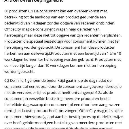
Artikel 6-Herroepingsrecht
Bij producten:6.1 De consument kan een overeenkomst met
betrekking tot de aankoop van een product gedurende een
bedenktijd van 14 dagen zonder opgave van redenen ontbinden.
OfficeCity mag de consument vragen naar de reden van
herroeping,maar deze niet tot opgave van zijn reden(en) verplichten.
Producten die speciaal besteld zijn voor consument,kunnen niet ter
herroeping worden gebracht. De consument kan deze producten
herkennen aan de levertijd:Producten met een levertijd van 1 t/m 10
werkdagen kunnen ter herroeping worden gebracht. Producten met
een levertijd langer dan 10 werkdagen kunnen niet ter herroeping
worden gebracht.
6.2 De in lid 1 genoemde bedenktijd gaat in op de dag nadat de
consument,of een vooraf door de consument aangewezen derde,die
niet de vervoerder is,het product heeft ontvangen,of:6.2a als de
consument in eenzelfde bestelling meerdere producten heeft
besteld:de dag waarop de consument,of een door hem aangewezen
derde,het laatste product heeft ontvangen. OfficeCity mag,mits hij de
consument hier voorafgaand aan het bestelproces op duidelijke wijze
over heeft geïnformeerd,een bestelling van meerdere producten met
een verschillende levertijd weigeren.6.2b als de levering van een