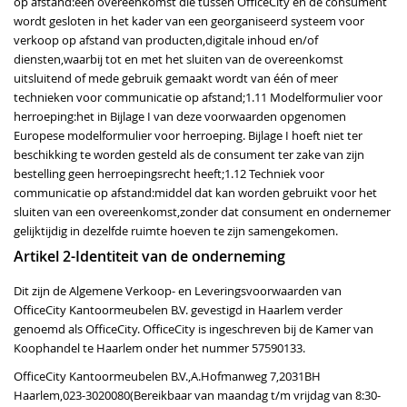
op afstand:een overeenkomst die tussen OfficeCity en de consument
wordt gesloten in het kader van een georganiseerd systeem voor
verkoop op afstand van producten,digitale inhoud en/of
diensten,waarbij tot en met het sluiten van de overeenkomst
uitsluitend of mede gebruik gemaakt wordt van één of meer
technieken voor communicatie op afstand;1.11 Modelformulier voor
herroeping:het in Bijlage I van deze voorwaarden opgenomen
Europese modelformulier voor herroeping. Bijlage I hoeft niet ter
beschikking te worden gesteld als de consument ter zake van zijn
bestelling geen herroepingsrecht heeft;1.12 Techniek voor
communicatie op afstand:middel dat kan worden gebruikt voor het
sluiten van een overeenkomst,zonder dat consument en ondernemer
gelijktijdig in dezelfde ruimte hoeven te zijn samengekomen.
Artikel 2-Identiteit van de onderneming
Dit zijn de Algemene Verkoop- en Leveringsvoorwaarden van
OfficeCity Kantoormeubelen B.V. gevestigd in Haarlem verder
genoemd als OfficeCity. OfficeCity is ingeschreven bij de Kamer van
Koophandel te Haarlem onder het nummer 57590133.
OfficeCity Kantoormeubelen B.V.,A.Hofmanweg 7,2031BH
Haarlem,023-3020080(Bereikbaar van maandag t/m vrijdag van 8:30-