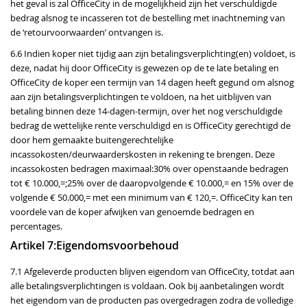
het geval is zal OfficeCity in de mogelijkheid zijn het verschuldigde
bedrag alsnog te incasseren tot de bestelling met inachtneming van
de ‘retourvoorwaarden’ ontvangen is.
6.6 Indien koper niet tijdig aan zijn betalingsverplichting(en) voldoet, is
deze, nadat hij door OfficeCity is gewezen op de te late betaling en
OfficeCity de koper een termijn van 14 dagen heeft gegund om alsnog
aan zijn betalingsverplichtingen te voldoen, na het uitblijven van
betaling binnen deze 14-dagen-termijn, over het nog verschuldigde
bedrag de wettelijke rente verschuldigd en is OfficeCity gerechtigd de
door hem gemaakte buitengerechtelijke
incassokosten/deurwaarderskosten in rekening te brengen. Deze
incassokosten bedragen maximaal:30% over openstaande bedragen
tot € 10.000,=;25% over de daaropvolgende € 10.000,= en 15% over de
volgende € 50.000,= met een minimum van € 120,=. OfficeCity kan ten
voordele van de koper afwijken van genoemde bedragen en
percentages.
Artikel 7:Eigendomsvoorbehoud
7.1 Afgeleverde producten blijven eigendom van OfficeCity, totdat aan
alle betalingsverplichtingen is voldaan. Ook bij aanbetalingen wordt
het eigendom van de producten pas overgedragen zodra de volledige