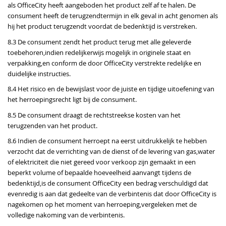
als OfficeCity heeft aangeboden het product zelf af te halen. De
consument heeft de terugzendtermijn in elk geval in acht genomen als
hij het product terugzendt voordat de bedenktijd is verstreken.
8.3 De consument zendt het product terug met alle geleverde
toebehoren,indien redelijkerwijs mogelijk in originele staat en
verpakking,en conform de door OfficeCity verstrekte redelijke en
duidelijke instructies.
8.4 Het risico en de bewijslast voor de juiste en tijdige uitoefening van
het herroepingsrecht ligt bij de consument.
8.5 De consument draagt de rechtstreekse kosten van het
terugzenden van het product.
8.6 Indien de consument herroept na eerst uitdrukkelijk te hebben
verzocht dat de verrichting van de dienst of de levering van gas,water
of elektriciteit die niet gereed voor verkoop zijn gemaakt in een
beperkt volume of bepaalde hoeveelheid aanvangt tijdens de
bedenktijd,is de consument OfficeCity een bedrag verschuldigd dat
evenredig is aan dat gedeelte van de verbintenis dat door OfficeCity is
nagekomen op het moment van herroeping,vergeleken met de
volledige nakoming van de verbintenis.