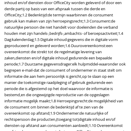
inhoud en/of diensten door OfficeCity worden geleverd of door een
derde partij op basis van een afspraak tussen die derde en
OfficeCity;1.2 Bedenktijd:de termijn waarbinnen de consument
gebruik kan maken van zijn herroepingsrecht;1.3 Consument:de
natuurlijke persoon die niet handelt voor doeleinden die verband
houden met zijn handels-,bedrijfs-,ambachts- of beroepsactiviteit;1.4
Dag:kalenderdag;1.5 Digitale inhoud:gegevens die in digitale vorm
geproduceerd en geleverd worden;1.6 Duurovereenkomst:een
overeenkomst die strekt tot de regelmatige levering van
zaken,diensten en/of digitale inhoud gedurende een bepaalde
periode;1.7 Duurzame gegevensdrager:elk hulpmiddel-waaronder ook
begrepen e-mail-dat de consument of ondernemer in staat stelt om
informatie die aan hem persoonlijk is gericht,op te slaan op een
manier die toekomstige raadpleging of gebruik gedurende een
periode die is afgestemd op het doel waarvoor de informatie is
bestemd,en die ongewijzigde reproductie van de opgeslagen
informatie mogelijk maakt;1.8 Herroepingsrecht:de mogelijkheid van
de consument om binnen de bedenktijd af te zien van de
overeenkomst op afstand;1.9 Ondernemer:de natuurlijke of
rechtspersoon die producten,(toegang tot)digitale inhoud en/of
diensten op afstand aan consumenten aanbiedt;1.10 Overeenkomst