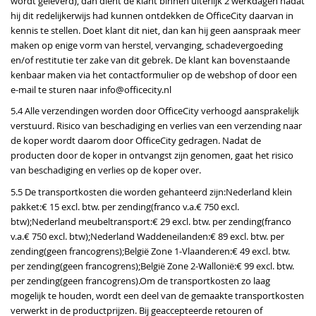
wordt geleverd), dan dient de klant binnen uiterlijk 2 werkdagen nadat
hij dit redelijkerwijs had kunnen ontdekken de OfficeCity daarvan in
kennis te stellen. Doet klant dit niet, dan kan hij geen aanspraak meer
maken op enige vorm van herstel, vervanging, schadevergoeding
en/of restitutie ter zake van dit gebrek. De klant kan bovenstaande
kenbaar maken via het contactformulier op de webshop of door een
e-mail te sturen naar info@officecity.nl
5.4 Alle verzendingen worden door OfficeCity verhoogd aansprakelijk
verstuurd. Risico van beschadiging en verlies van een verzending naar
de koper wordt daarom door OfficeCity gedragen. Nadat de
producten door de koper in ontvangst zijn genomen, gaat het risico
van beschadiging en verlies op de koper over.
5.5 De transportkosten die worden gehanteerd zijn:Nederland klein
pakket:€ 15 excl. btw. per zending(franco v.a.€ 750 excl.
btw);Nederland meubeltransport:€ 29 excl. btw. per zending(franco
v.a.€ 750 excl. btw);Nederland Waddeneilanden:€ 89 excl. btw. per
zending(geen francogrens);België Zone 1-Vlaanderen:€ 49 excl. btw.
per zending(geen francogrens);België Zone 2-Wallonië:€ 99 excl. btw.
per zending(geen francogrens).Om de transportkosten zo laag
mogelijk te houden, wordt een deel van de gemaakte transportkosten
verwerkt in de productprijzen. Bij geaccepteerde retouren of