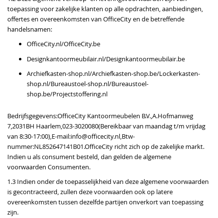
toepassing voor zakelijke klanten op alle opdrachten, aanbiedingen,
offertes en overeenkomsten van OfficeCity en de betreffende
handelsnamen:
OfficeCity.nl/OfficeCity.be
Designkantoormeubilair.nl/Designkantoormeubilair.be
Archiefkasten-shop.nl/Archiefkasten-shop.be/Lockerkasten-
shop.nl/Bureaustoel-shop.nl/Bureaustoel-
shop.be/Projectstoffering.nl
Bedrijfsgegevens:OfficeCity Kantoormeubelen B.V.,A.Hofmanweg
7,2031BH Haarlem,023-3020080(Bereikbaar van maandag t/m vrijdag
van 8:30-17:00),E-mail:info@officecity.nl,Btw-
nummer:NL852647141B01.OfficeCity richt zich op de zakelijke markt.
Indien u als consument besteld, dan gelden de algemene
voorwaarden Consumenten.
1.3 Indien onder de toepasselijkheid van deze algemene voorwaarden
is gecontracteerd, zullen deze voorwaarden ook op latere
overeenkomsten tussen dezelfde partijen onverkort van toepassing
zijn.